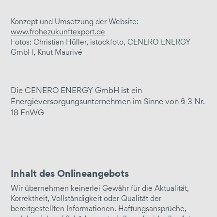
Ganzheitliche Energiekonzepte
Projektentwicklung
Konzept und Umsetzung der Website:
www.frohezukunftexport.de
Energieeffizienzberatung
Fotos: Christian Hüller, istockfoto, CENERO ENERGY
Wirtschaftlichkeitsberechnung
GmbH, Knut Maurivé
Energieausschreibung
erzeugen / liefern / beschaffen
Die CENERO ENERGY GmbH ist ein
Energieversorgungsunternehmen im Sinne von § 3 Nr.
Netzbetrieb
18 EnWG
Contracting
Strom-/Gaslieferung
Verteilnetze
Wärme
Inhalt des Onlineangebots
Kälte
Wir übernehmen keinerlei Gewähr für die Aktualität,
Korrektheit, Vollständigkeit oder Qualität der
Druckluft
bereitgestellten Informationen. Haftungsansprüche,
Quartiersversorgung