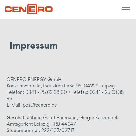
Zurück
messen / analysieren / monitoren
Impressum
Kurzzeit-Monitoring
Messkonzepte
Echtzeitverbrauchserfassung
Ermittlung Gestehungskosten
CENERO ENERGY GmbH
Kalkulation Abnahmepreise
Konsumzentrale, Industriestraße 95, 04229 Leipzig
Telefon: 0341 - 25 63 38 00 / Telefax: 0341 - 25 63 38
Messstellenbetrieb
99
E-Mail: post@cenero.de
konzipieren / planen / entwickeln
Geschäftsführer: Gerrit Baumann, Gregor Kaczmarek
Consulting
Amtsgericht Leipzig HRB 44647
wirtschaftliche, technische Beratung
Steuernummer: 232/107/02717