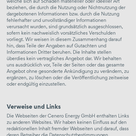
welche sich auf Schäden materieller oder ideeller Art
beziehen, die durch die Nutzung oder Nichtnutzung der
BHKW
dargebotenen Informationen bzw. durch die Nutzung
E-Mobility
fehlerhafter und unvollständiger Informationen
verursacht wurden, sind grundsätzlich ausgeschlossen,
sofern kein nachweislich vorsätzliches Verschulden
abrechnen / managen / prüfen
vorliegt. Wir weisen in diesem Zusammenhang darauf
Projektkoordination
hin, dass Teile der Angaben auf Gutachten und
Informationen Dritter beruhen. Die Inhalte stellen
Nebenkostenabrechnung
überdies kein vertragliches Angebot dar. Wir behalten
Entgeltprüfung
uns ausdrücklich vor, Teile der Seiten oder das gesamte
Angebot ohne gesonderte Ankündigung zu verändern, zu
Abrechnung der Energieversorgung
ergänzen, zu löschen oder die Veröffentlichung zeitweise
Energiedatenmanagement
oder endgültig einzustellen.
Mieterstrom
Netzmanagement
Verweise und Links
Ersatzwertberechnung
Die Webseiten der Cenero Energy GmbH enthalten Links
zu anderen Websites. Wir haben keinen Einfluss auf den
redaktionellen Inhalt fremder Webseiten und darauf, dass
deren Betreiber die Datenschutzbestimmungen