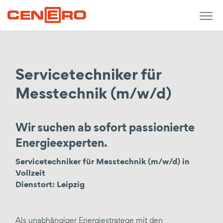
Zurück
messen / analysieren / monitoren
Servicetechniker für
Kurzzeit-Monitoring
Messkonzepte
Messtechnik (m/w/d)
Echtzeitverbrauchserfassung
Ermittlung Gestehungskosten
Wir suchen ab sofort passionierte
Kalkulation Abnahmepreise
Energieexperten.
Messstellenbetrieb
Servicetechniker für Messtechnik (m/w/d) in
Vollzeit
konzipieren / planen / entwickeln
Dienstort: Leipzig
Consulting
wirtschaftliche, technische Beratung
Als unabhängiger Energiestratege mit den