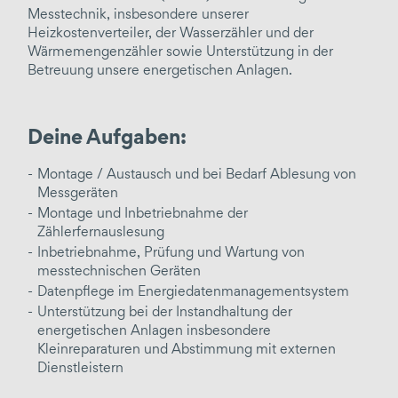
Messtechnik, insbesondere unserer
BHKW
Heizkostenverteiler, der Wasserzähler und der
Wärmemengenzähler sowie Unterstützung in der
E-Mobility
Betreuung unsere energetischen Anlagen.
abrechnen / managen / prüfen
Projektkoordination
Deine Aufgaben:
Nebenkostenabrechnung
Montage / Austausch und bei Bedarf Ablesung von
Entgeltprüfung
Messgeräten
Montage und Inbetriebnahme der
Abrechnung der Energieversorgung
Zählerfernauslesung
Energiedatenmanagement
Inbetriebnahme, Prüfung und Wartung von
Mieterstrom
messtechnischen Geräten
Datenpflege im Energiedatenmanagementsystem
Netzmanagement
Unterstützung bei der Instandhaltung der
Ersatzwertberechnung
energetischen Anlagen insbesondere
Kleinreparaturen und Abstimmung mit externen
Dienstleistern