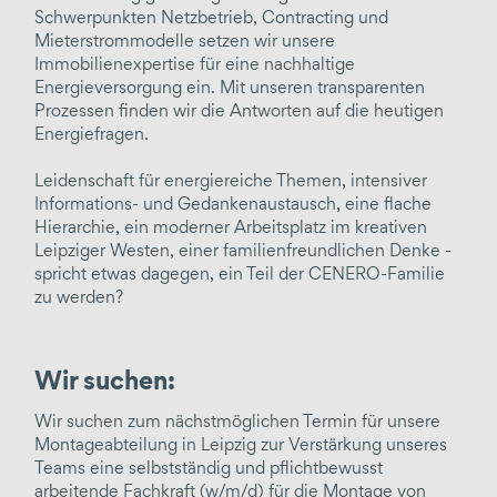
Ganzheitliche Energiekonzepte
Schwerpunkten Netzbetrieb, Contracting und
Mieterstrommodelle setzen wir unsere
Projektentwicklung
Immobilienexpertise für eine nachhaltige
Energieeffizienzberatung
Energieversorgung ein. Mit unseren transparenten
Prozessen finden wir die Antworten auf die heutigen
Wirtschaftlichkeitsberechnung
Energiefragen.
Energieausschreibung
Leidenschaft für energiereiche Themen, intensiver
erzeugen / liefern / beschaffen
Informations- und Gedankenaustausch, eine flache
Hierarchie, ein moderner Arbeitsplatz im kreativen
Netzbetrieb
Leipziger Westen, einer familienfreundlichen Denke -
spricht etwas dagegen, ein Teil der CENERO-Familie
Contracting
zu werden?
Strom-/Gaslieferung
Verteilnetze
Wir suchen:
Wärme
Kälte
Wir suchen zum nächstmöglichen Termin für unsere
Montageabteilung in Leipzig zur Verstärkung unseres
Druckluft
Teams eine selbstständig und pflichtbewusst
arbeitende Fachkraft (w/m/d) für die Montage von
Quartiersversorgung