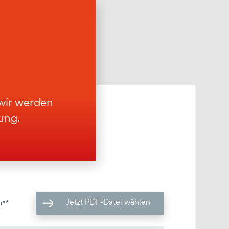
 wir werden
ung.
Jetzt PDF-Datei wählen
n**