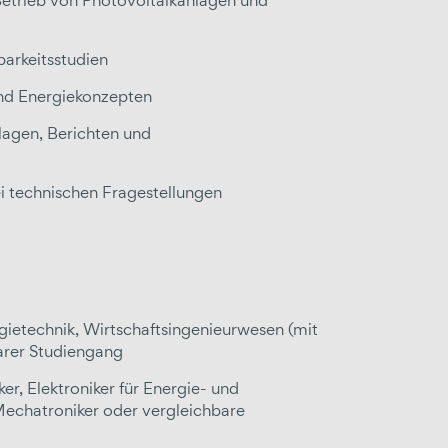
Betrieb von Photovoltaikanlagen und
arkeitsstudien
und Energiekonzepten
lagen, Berichten und
i technischen Fragestellungen
gietechnik, Wirtschaftsingenieurwesen (mit
arer Studiengang
er, Elektroniker für Energie- und
 Mechatroniker oder vergleichbare