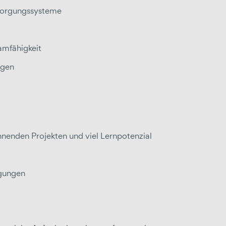
rsorgungssysteme
amfähigkeit
ngen
nenden Projekten und viel Lernpotenzial
ingungen